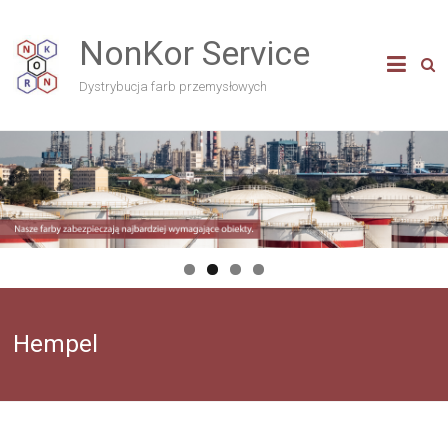
NonKor Service
Dystrybucja farb przemysłowych
Hempel