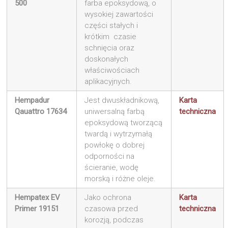
500
farba epoksydową, o
wysokiej zawartości
części stałych i
krótkim czasie
schnięcia oraz
doskonałych
właściwościach
aplikacyjnych.
Hempadur
Jest dwuskładnikową,
Karta
Qauattro 17634
uniwersalną farbą
techniczna
epoksydową tworzącą
twardą i wytrzymałą
powłokę o dobrej
odporności na
ścieranie, wodę
morską i różne oleje.
Hempatex EV
Jako ochrona
Karta
Primer 19151
czasowa przed
techniczna
korozją, podczas