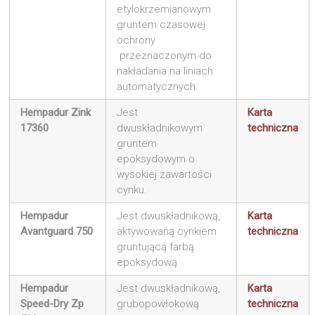
etylokrzemianowym
gruntem czasowej
ochrony
przeznaczonym do
nakładania na liniach
automatycznych.
Hempadur Zink
Jest
Karta
17360
dwuskładnikowym
techniczna
gruntem
epoksydowym o
wysokiej zawartości
cynku.
Hempadur
Jest dwuskładnikową,
Karta
Avantguard 750
aktywowaną cynkiem
techniczna
gruntującą farbą
epoksydową.
Hempadur
Jest dwuskładnikową,
Karta
Speed-Dry Zp
grubopowłokową
techniczna