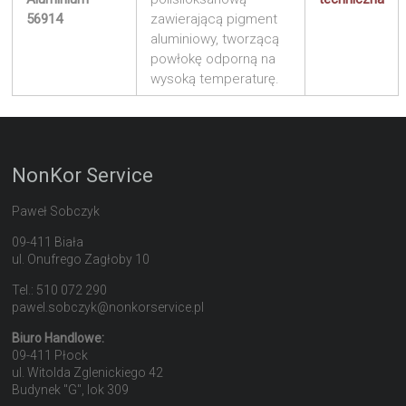
56914
zawierającą pigment
aluminiowy, tworzącą
powłokę odporną na
wysoką temperaturę.
NonKor Service
Paweł Sobczyk
09-411 Biała
ul. Onufrego Zagłoby 10
Tel.: 510 072 290
pawel.sobczyk@nonkorservice.pl
Biuro Handlowe:
09-411 Płock
ul. Witolda Zglenickiego 42
Budynek "G", lok 309