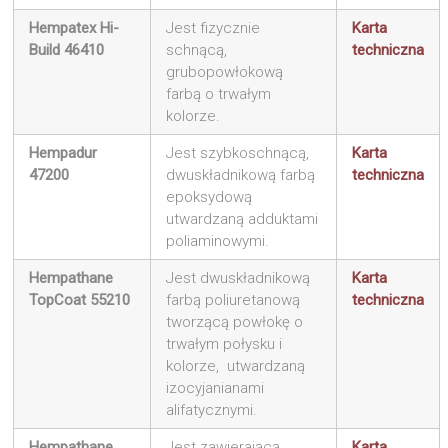
Hempatex Hi-
Jest fizycznie
Karta
Build 46410
schnącą,
techniczna
grubopowłokową
farbą o trwałym
kolorze.
Hempadur
Jest szybkoschnącą,
Karta
47200
dwuskładnikową farbą
techniczna
epoksydową
utwardzaną adduktami
poliaminowymi.
Hempathane
Jest dwuskładnikową
Karta
TopCoat 55210
farbą poliuretanową
techniczna
tworzącą powłokę o
trwałym połysku i
kolorze, utwardzaną
izocyjanianami
alifatycznymi.
Hempathane
Jest zawierającą
Karta