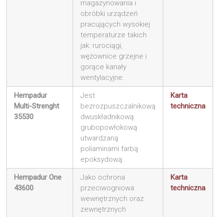
magazynowania i
obróbki urządzeń
pracujących wysokiej
temperaturze takich
jak: rurociągi,
wężownice grzejne i
gorące kanały
wentylacyjne.
Hempadur
Jest
Karta
Multi-Strenght
bezrozpuszczalnikową
techniczna
35530
dwuskładnikową
grubopowłokową
utwardzaną
poliaminami farbą
epoksydową.
Hempadur One
Jako ochrona
Karta
43600
przeciwogniowa
techniczna
wewnętrznych oraz
zewnętrznych