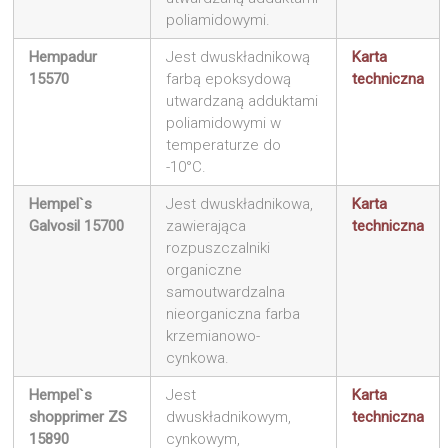
poliamidowymi.
Hempadur
Jest dwuskładnikową
Karta
15570
farbą epoksydową
techniczna
utwardzaną adduktami
poliamidowymi w
temperaturze do
-10°C.
Hempel`s
Jest dwuskładnikowa,
Karta
Galvosil 15700
zawierająca
techniczna
rozpuszczalniki
organiczne
samoutwardzalna
nieorganiczna farba
krzemianowo-
cynkowa.
Hempel`s
Jest
Karta
shopprimer ZS
dwuskładnikowym,
techniczna
15890
cynkowym,