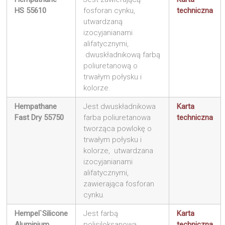
HS 55610
fosforan cynku,
techniczna
utwardzaną
izocyjanianami
alifatycznymi,
dwuskładnikową farbą
poliuretanową o
trwałym połysku i
kolorze.
Hempathane
Jest dwuskładnikowa
Karta
Fast Dry 55750
farba poliuretanowa
techniczna
tworząca powlokę o
trwałym połysku i
kolorze, utwardzana
izocyjanianami
alifatycznymi,
zawierająca fosforan
cynku.
Hempel`Silicone
Jest farbą
Karta
Aluminium
polisiloksanową
techniczna