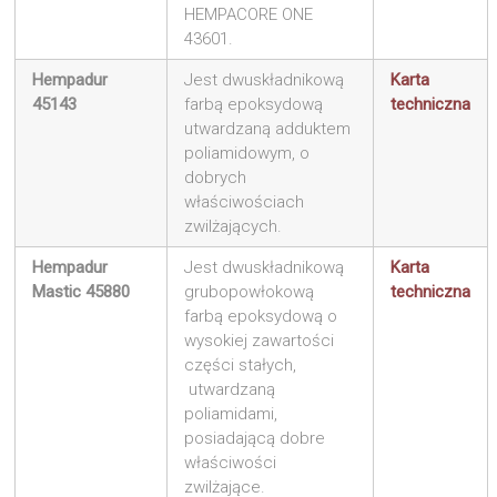
HEMPACORE ONE
43601.
Hempadur
Jest dwuskładnikową
Karta
45143
farbą epoksydową
techniczna
utwardzaną adduktem
poliamidowym, o
dobrych
właściwościach
zwilżających.
Hempadur
Jest dwuskładnikową
Karta
Mastic 45880
grubopowłokową
techniczna
farbą epoksydową o
wysokiej zawartości
części stałych,
utwardzaną
poliamidami,
posiadającą dobre
właściwości
zwilżające.